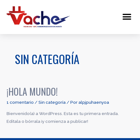
Ir
al
Me
contenido
SIN CATEGORÍA
¡HOLA MUNDO!
1 comentario
/
Sin categoría
/ Por
alpjpuhaenyoa
Bienvenido(a) a WordPress. Esta es tu primera entrada.
Edítala o bórrala ¡y comienza a publicar!